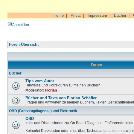
Home
|
Privat
|
Impressum
|
Bücher
|
Anmelden
Foren-Übersicht
Forum
Bücher
Tips vom Autor
Hinweise und Korrekturen zu meinen Büchern.
Moderator:
Florian
Bücher und Texte von Florian Schäffer
Fragen und Antworten zu meinen Büchern, Texten, Zeitschriftenbei
OBD (Fahrzeugdiagnose) und Elektronik
OBD
Infos und Diskussionen zur On Board Diagnose. Einführende Infos 
Keinerlei Duskussion oder Infos über Tachomanipulationen erwüns