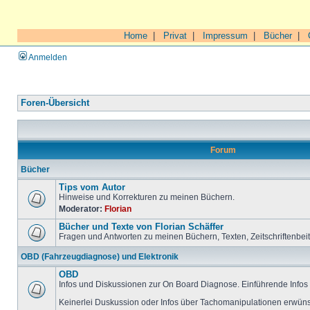
Home
|
Privat
|
Impressum
|
Bücher
|
Anmelden
Foren-Übersicht
Forum
Bücher
Tips vom Autor
Hinweise und Korrekturen zu meinen Büchern.
Moderator:
Florian
Bücher und Texte von Florian Schäffer
Fragen und Antworten zu meinen Büchern, Texten, Zeitschriftenbei
OBD (Fahrzeugdiagnose) und Elektronik
OBD
Infos und Diskussionen zur On Board Diagnose. Einführende Infos 
Keinerlei Duskussion oder Infos über Tachomanipulationen erwüns