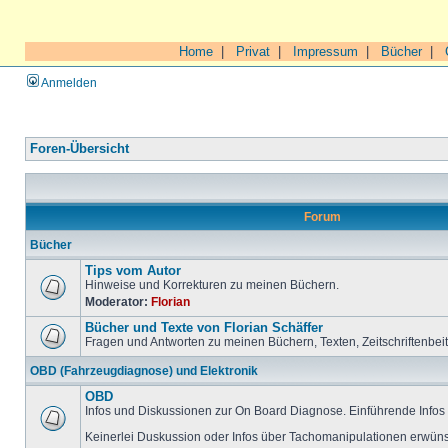
Home
|
Privat
|
Impressum
|
Bücher
|
Anmelden
Foren-Übersicht
Forum
Bücher
Tips vom Autor
Hinweise und Korrekturen zu meinen Büchern.
Moderator:
Florian
Bücher und Texte von Florian Schäffer
Fragen und Antworten zu meinen Büchern, Texten, Zeitschriftenbei
OBD (Fahrzeugdiagnose) und Elektronik
OBD
Infos und Diskussionen zur On Board Diagnose. Einführende Infos 
Keinerlei Duskussion oder Infos über Tachomanipulationen erwüns