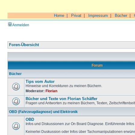
Home
|
Privat
|
Impressum
|
Bücher
|
Anmelden
Foren-Übersicht
Forum
Bücher
Tips vom Autor
Hinweise und Korrekturen zu meinen Büchern.
Moderator:
Florian
Bücher und Texte von Florian Schäffer
Fragen und Antworten zu meinen Büchern, Texten, Zeitschriftenbei
OBD (Fahrzeugdiagnose) und Elektronik
OBD
Infos und Diskussionen zur On Board Diagnose. Einführende Infos 
Keinerlei Duskussion oder Infos über Tachomanipulationen erwüns