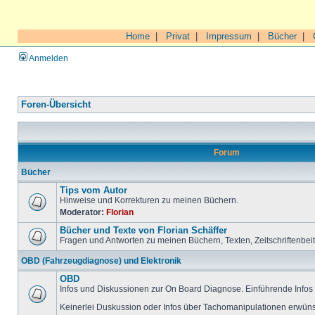
Home
|
Privat
|
Impressum
|
Bücher
|
Anmelden
Foren-Übersicht
Forum
Bücher
Tips vom Autor
Hinweise und Korrekturen zu meinen Büchern.
Moderator:
Florian
Bücher und Texte von Florian Schäffer
Fragen und Antworten zu meinen Büchern, Texten, Zeitschriftenbei
OBD (Fahrzeugdiagnose) und Elektronik
OBD
Infos und Diskussionen zur On Board Diagnose. Einführende Infos 
Keinerlei Duskussion oder Infos über Tachomanipulationen erwüns