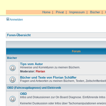
Home
|
Privat
|
Impressum
|
Bücher
|
Anmelden
Foren-Übersicht
Forum
Bücher
Tips vom Autor
Hinweise und Korrekturen zu meinen Büchern.
Moderator:
Florian
Bücher und Texte von Florian Schäffer
Fragen und Antworten zu meinen Büchern, Texten, Zeitschriftenbei
OBD (Fahrzeugdiagnose) und Elektronik
OBD
Infos und Diskussionen zur On Board Diagnose. Einführende Infos 
Keinerlei Duskussion oder Infos über Tachomanipulationen erwüns