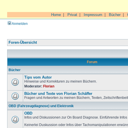
Home
|
Privat
|
Impressum
|
Bücher
|
Anmelden
Foren-Übersicht
Forum
Bücher
Tips vom Autor
Hinweise und Korrekturen zu meinen Büchern.
Moderator:
Florian
Bücher und Texte von Florian Schäffer
Fragen und Antworten zu meinen Büchern, Texten, Zeitschriftenbei
OBD (Fahrzeugdiagnose) und Elektronik
OBD
Infos und Diskussionen zur On Board Diagnose. Einführende Infos 
Keinerlei Duskussion oder Infos über Tachomanipulationen erwüns