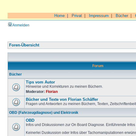
Home
|
Privat
|
Impressum
|
Bücher
|
Anmelden
Foren-Übersicht
Forum
Bücher
Tips vom Autor
Hinweise und Korrekturen zu meinen Büchern.
Moderator:
Florian
Bücher und Texte von Florian Schäffer
Fragen und Antworten zu meinen Büchern, Texten, Zeitschriftenbei
OBD (Fahrzeugdiagnose) und Elektronik
OBD
Infos und Diskussionen zur On Board Diagnose. Einführende Infos 
Keinerlei Duskussion oder Infos über Tachomanipulationen erwüns