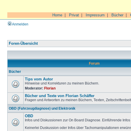
Home
|
Privat
|
Impressum
|
Bücher
|
Anmelden
Foren-Übersicht
Forum
Bücher
Tips vom Autor
Hinweise und Korrekturen zu meinen Büchern.
Moderator:
Florian
Bücher und Texte von Florian Schäffer
Fragen und Antworten zu meinen Büchern, Texten, Zeitschriftenbei
OBD (Fahrzeugdiagnose) und Elektronik
OBD
Infos und Diskussionen zur On Board Diagnose. Einführende Infos 
Keinerlei Duskussion oder Infos über Tachomanipulationen erwüns