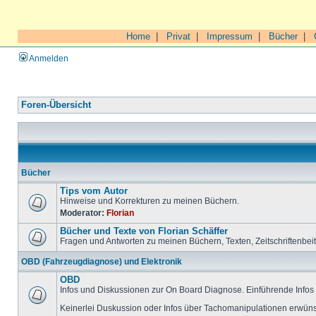
Home
|
Privat
|
Impressum
|
Bücher
|
Anmelden
Foren-Übersicht
Bücher
Tips vom Autor
Hinweise und Korrekturen zu meinen Büchern.
Moderator:
Florian
Bücher und Texte von Florian Schäffer
Fragen und Antworten zu meinen Büchern, Texten, Zeitschriftenbei
OBD (Fahrzeugdiagnose) und Elektronik
OBD
Infos und Diskussionen zur On Board Diagnose. Einführende Infos 
Keinerlei Duskussion oder Infos über Tachomanipulationen erwüns