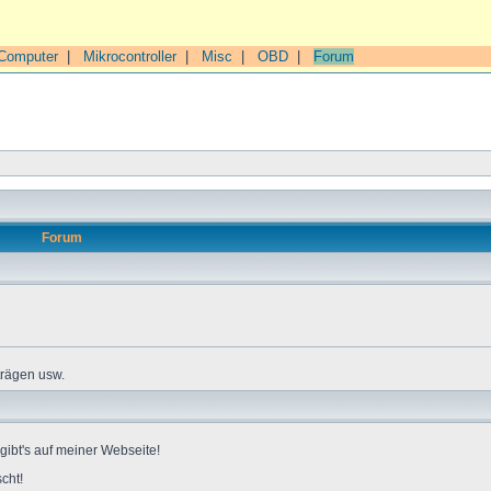
Computer
|
Mikrocontroller
|
Misc
|
OBD
|
Forum
Forum
trägen usw.
gibt's auf meiner Webseite!
cht!