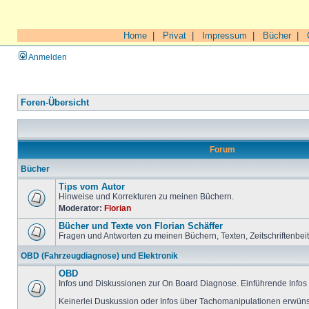
Home
|
Privat
|
Impressum
|
Bücher
|
Anmelden
Foren-Übersicht
Forum
Bücher
Tips vom Autor
Hinweise und Korrekturen zu meinen Büchern.
Moderator:
Florian
Bücher und Texte von Florian Schäffer
Fragen und Antworten zu meinen Büchern, Texten, Zeitschriftenbei
OBD (Fahrzeugdiagnose) und Elektronik
OBD
Infos und Diskussionen zur On Board Diagnose. Einführende Infos 
Keinerlei Duskussion oder Infos über Tachomanipulationen erwüns