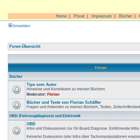
Home
|
Privat
|
Impressum
|
Bücher
|
Anmelden
Foren-Übersicht
Forum
Bücher
Tips vom Autor
Hinweise und Korrekturen zu meinen Büchern.
Moderator:
Florian
Bücher und Texte von Florian Schäffer
Fragen und Antworten zu meinen Büchern, Texten, Zeitschriftenbei
OBD (Fahrzeugdiagnose) und Elektronik
OBD
Infos und Diskussionen zur On Board Diagnose. Einführende Infos 
Keinerlei Duskussion oder Infos über Tachomanipulationen erwüns