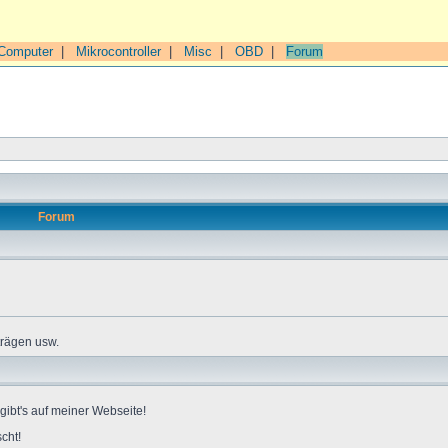
Computer
|
Mikrocontroller
|
Misc
|
OBD
|
Forum
Forum
trägen usw.
gibt's auf meiner Webseite!
cht!