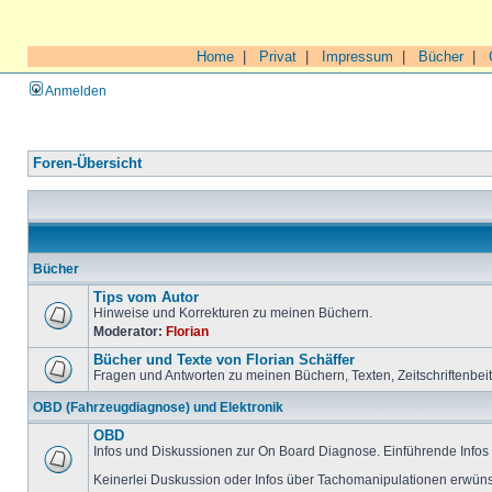
Home
|
Privat
|
Impressum
|
Bücher
|
Anmelden
Foren-Übersicht
Bücher
Tips vom Autor
Hinweise und Korrekturen zu meinen Büchern.
Moderator:
Florian
Bücher und Texte von Florian Schäffer
Fragen und Antworten zu meinen Büchern, Texten, Zeitschriftenbei
OBD (Fahrzeugdiagnose) und Elektronik
OBD
Infos und Diskussionen zur On Board Diagnose. Einführende Infos 
Keinerlei Duskussion oder Infos über Tachomanipulationen erwüns