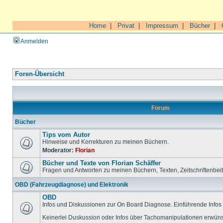
Home
|
Privat
|
Impressum
|
Bücher
|
Anmelden
Foren-Übersicht
Forum
Bücher
Tips vom Autor
Hinweise und Korrekturen zu meinen Büchern.
Moderator:
Florian
Bücher und Texte von Florian Schäffer
Fragen und Antworten zu meinen Büchern, Texten, Zeitschriftenbei
OBD (Fahrzeugdiagnose) und Elektronik
OBD
Infos und Diskussionen zur On Board Diagnose. Einführende Infos 
Keinerlei Duskussion oder Infos über Tachomanipulationen erwüns