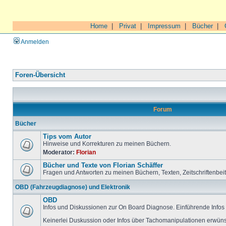
Home
|
Privat
|
Impressum
|
Bücher
|
Anmelden
Foren-Übersicht
Forum
Bücher
Tips vom Autor
Hinweise und Korrekturen zu meinen Büchern.
Moderator:
Florian
Bücher und Texte von Florian Schäffer
Fragen und Antworten zu meinen Büchern, Texten, Zeitschriftenbei
OBD (Fahrzeugdiagnose) und Elektronik
OBD
Infos und Diskussionen zur On Board Diagnose. Einführende Infos 
Keinerlei Duskussion oder Infos über Tachomanipulationen erwüns