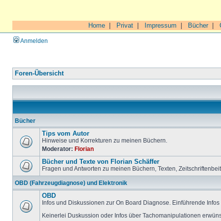
Home
|
Privat
|
Impressum
|
Bücher
|
Anmelden
Foren-Übersicht
Bücher
Tips vom Autor
Hinweise und Korrekturen zu meinen Büchern.
Moderator:
Florian
Bücher und Texte von Florian Schäffer
Fragen und Antworten zu meinen Büchern, Texten, Zeitschriftenbei
OBD (Fahrzeugdiagnose) und Elektronik
OBD
Infos und Diskussionen zur On Board Diagnose. Einführende Infos 
Keinerlei Duskussion oder Infos über Tachomanipulationen erwüns