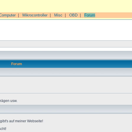
Computer
|
Mikrocontroller
|
Misc
|
OBD
|
Forum
Forum
trägen usw.
gibt's auf meiner Webseite!
cht!