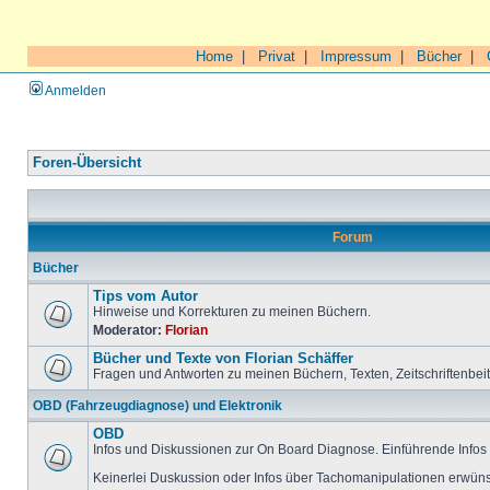
Home
|
Privat
|
Impressum
|
Bücher
|
Anmelden
Foren-Übersicht
Forum
Bücher
Tips vom Autor
Hinweise und Korrekturen zu meinen Büchern.
Moderator:
Florian
Bücher und Texte von Florian Schäffer
Fragen und Antworten zu meinen Büchern, Texten, Zeitschriftenbei
OBD (Fahrzeugdiagnose) und Elektronik
OBD
Infos und Diskussionen zur On Board Diagnose. Einführende Infos 
Keinerlei Duskussion oder Infos über Tachomanipulationen erwüns