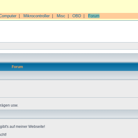
Computer
|
Mikrocontroller
|
Misc
|
OBD
|
Forum
Forum
trägen usw.
gibt's auf meiner Webseite!
cht!