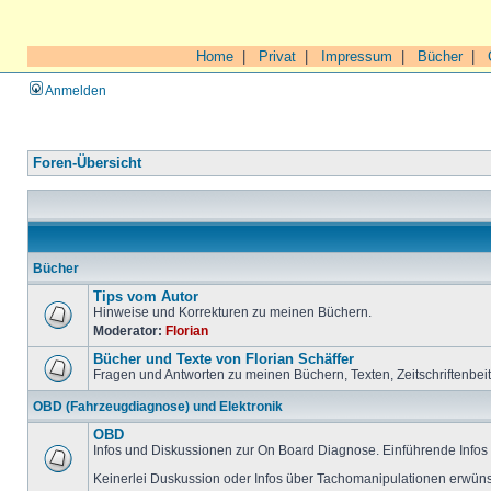
Home
|
Privat
|
Impressum
|
Bücher
|
Anmelden
Foren-Übersicht
Bücher
Tips vom Autor
Hinweise und Korrekturen zu meinen Büchern.
Moderator:
Florian
Bücher und Texte von Florian Schäffer
Fragen und Antworten zu meinen Büchern, Texten, Zeitschriftenbei
OBD (Fahrzeugdiagnose) und Elektronik
OBD
Infos und Diskussionen zur On Board Diagnose. Einführende Infos 
Keinerlei Duskussion oder Infos über Tachomanipulationen erwüns