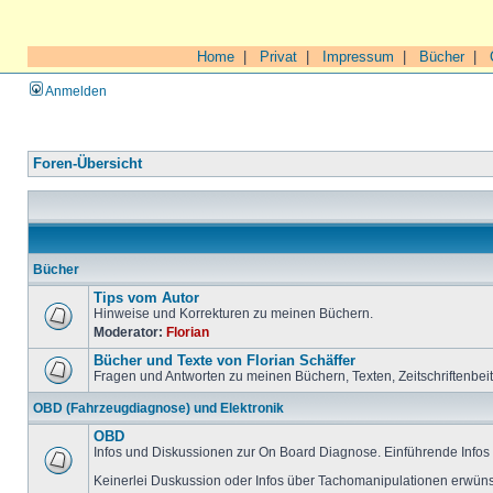
Home
|
Privat
|
Impressum
|
Bücher
|
Anmelden
Foren-Übersicht
Bücher
Tips vom Autor
Hinweise und Korrekturen zu meinen Büchern.
Moderator:
Florian
Bücher und Texte von Florian Schäffer
Fragen und Antworten zu meinen Büchern, Texten, Zeitschriftenbei
OBD (Fahrzeugdiagnose) und Elektronik
OBD
Infos und Diskussionen zur On Board Diagnose. Einführende Infos 
Keinerlei Duskussion oder Infos über Tachomanipulationen erwüns