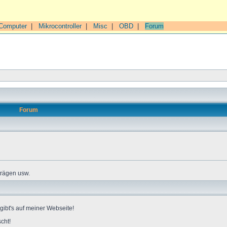
Computer
|
Mikrocontroller
|
Misc
|
OBD
|
Forum
Forum
trägen usw.
gibt's auf meiner Webseite!
cht!