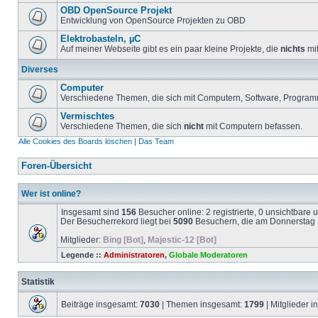
OBD OpenSource Projekt
Entwicklung von OpenSource Projekten zu OBD
Elektrobasteln, µC
Auf meiner Webseite gibt es ein paar kleine Projekte, die
nichts
mit
Diverses
Computer
Verschiedene Themen, die sich mit Computern, Software, Program
Vermischtes
Verschiedene Themen, die sich
nicht
mit Computern befassen.
Alle Cookies des Boards löschen
|
Das Team
Foren-Übersicht
Wer ist online?
Insgesamt sind
156
Besucher online: 2 registrierte, 0 unsichtbare
Der Besucherrekord liegt bei
5090
Besuchern, die am Donnerstag 1
Mitglieder:
Bing [Bot]
,
Majestic-12 [Bot]
Legende ::
Administratoren
,
Globale Moderatoren
Statistik
Beiträge insgesamt:
7030
| Themen insgesamt:
1799
| Mitglieder 