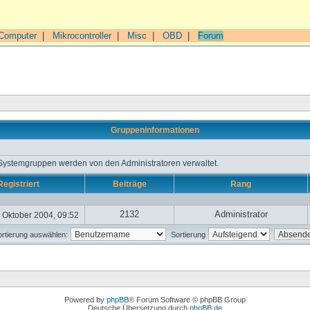
Computer
|
Mikrocontroller
|
Misc
|
OBD
|
Forum
Gruppeninformationen
 Systemgruppen werden von den Administratoren verwaltet.
Registriert
Beiträge
Rang
2132
Administrator
 Oktober 2004, 09:52
rtierung auswählen:
Sortierung
Powered by
phpBB
® Forum Software © phpBB Group
Deutsche Übersetzung durch
phpBB.de