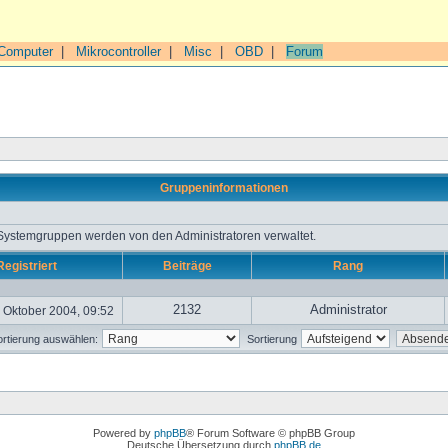
Computer
|
Mikrocontroller
|
Misc
|
OBD
|
Forum
Gruppeninformationen
 Systemgruppen werden von den Administratoren verwaltet.
Registriert
Beiträge
Rang
2132
Administrator
 Oktober 2004, 09:52
rtierung auswählen:
Sortierung
Powered by
phpBB
® Forum Software © phpBB Group
Deutsche Übersetzung durch
phpBB.de