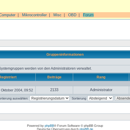
Computer
|
Mikrocontroller
|
Misc
|
OBD
|
Forum
Gruppeninformationen
 Systemgruppen werden von den Administratoren verwaltet.
Registriert
Beiträge
Rang
2133
Administrator
 Oktober 2004, 09:52
rtierung auswählen:
Sortierung
Powered by
phpBB
® Forum Software © phpBB Group
Deutsche Übersetzung durch
phpBB.de