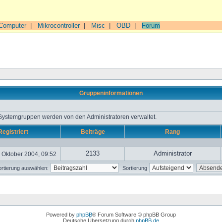
Computer
|
Mikrocontroller
|
Misc
|
OBD
|
Forum
Gruppeninformationen
 Systemgruppen werden von den Administratoren verwaltet.
Registriert
Beiträge
Rang
2133
Administrator
 Oktober 2004, 09:52
rtierung auswählen:
Sortierung
Powered by
phpBB
® Forum Software © phpBB Group
Deutsche Übersetzung durch
phpBB.de