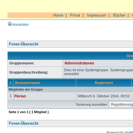
Home
|
Privat
|
Impressum
|
Bücher
|
Anmelden
Foren-Übersicht
Gru
Gruppenname:
Administratoren
Dies ist eine Systemgruppe. Systemgrupp
Gruppenbeschreibung:
verwaltet.
#
Benutzername
Registriert
Mitglieder der Gruppe
1
Florian
Mittwoch 6. Oktober 2004, 09:52
Sortierung auswählen:
Seite
1
von
1
[ 1 Mitglied ]
Foren-Übersicht
Powered by
phpB