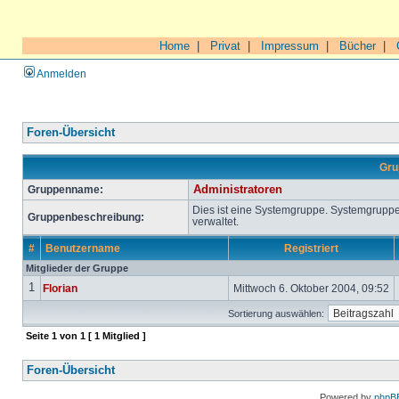
Home
|
Privat
|
Impressum
|
Bücher
|
Anmelden
Foren-Übersicht
Gru
Gruppenname:
Administratoren
Dies ist eine Systemgruppe. Systemgrupp
Gruppenbeschreibung:
verwaltet.
#
Benutzername
Registriert
Mitglieder der Gruppe
1
Florian
Mittwoch 6. Oktober 2004, 09:52
Sortierung auswählen:
Seite
1
von
1
[ 1 Mitglied ]
Foren-Übersicht
Powered by
phpB