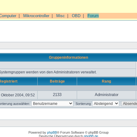
Computer
|
Mikrocontroller
|
Misc
|
OBD
|
Forum
Gruppeninformationen
 Systemgruppen werden von den Administratoren verwaltet.
Registriert
Beiträge
Rang
2133
Administrator
 Oktober 2004, 09:52
rtierung auswählen:
Sortierung
Powered by
phpBB
® Forum Software © phpBB Group
Deutsche Übersetzung durch
phpBB.de