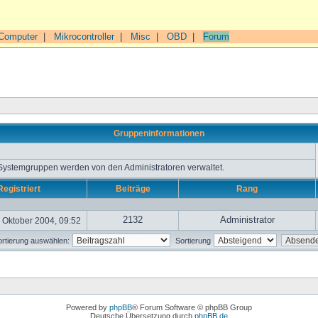
Computer
|
Mikrocontroller
|
Misc
|
OBD
|
Forum
Gruppeninformationen
 Systemgruppen werden von den Administratoren verwaltet.
Registriert
Beiträge
Rang
2132
Administrator
 Oktober 2004, 09:52
rtierung auswählen:
Sortierung
Powered by
phpBB
® Forum Software © phpBB Group
Deutsche Übersetzung durch
phpBB.de