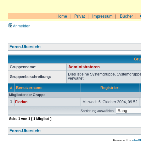
Home
|
Privat
|
Impressum
|
Bücher
|
Anmelden
Foren-Übersicht
Gru
Gruppenname:
Administratoren
Dies ist eine Systemgruppe. Systemgrupp
Gruppenbeschreibung:
verwaltet.
#
Benutzername
Registriert
Mitglieder der Gruppe
1
Florian
Mittwoch 6. Oktober 2004, 09:52
Sortierung auswählen:
Seite
1
von
1
[ 1 Mitglied ]
Foren-Übersicht
Powered by
phpB