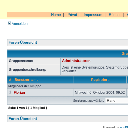
Home
|
Privat
|
Impressum
|
Bücher
|
Anmelden
Foren-Übersicht
Gru
Gruppenname:
Administratoren
Dies ist eine Systemgruppe. Systemgrupp
Gruppenbeschreibung:
verwaltet.
#
Benutzername
Registriert
Mitglieder der Gruppe
1
Florian
Mittwoch 6. Oktober 2004, 09:52
Sortierung auswählen:
Seite
1
von
1
[ 1 Mitglied ]
Foren-Übersicht
Powered by
phpB