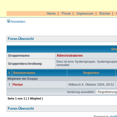
Home
|
Privat
|
Impressum
|
Bücher
|
Anmelden
Foren-Übersicht
Gru
Gruppenname:
Administratoren
Dies ist eine Systemgruppe. Systemgrupp
Gruppenbeschreibung:
verwaltet.
#
Benutzername
Registriert
Mitglieder der Gruppe
1
Florian
Mittwoch 6. Oktober 2004, 09:52
Sortierung auswählen:
Seite
1
von
1
[ 1 Mitglied ]
Foren-Übersicht
Powered by
phpB