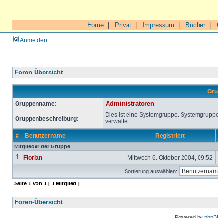
Home
|
Privat
|
Impressum
|
Bücher
|
Anmelden
Foren-Übersicht
Gru
Gruppenname:
Administratoren
Dies ist eine Systemgruppe. Systemgrupp
Gruppenbeschreibung:
verwaltet.
#
Benutzername
Registriert
Mitglieder der Gruppe
1
Florian
Mittwoch 6. Oktober 2004, 09:52
Sortierung auswählen:
Seite
1
von
1
[ 1 Mitglied ]
Foren-Übersicht
Powered by
phpB