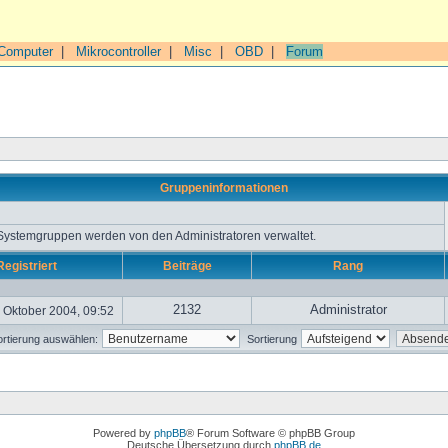
Computer
|
Mikrocontroller
|
Misc
|
OBD
|
Forum
Gruppeninformationen
 Systemgruppen werden von den Administratoren verwaltet.
Registriert
Beiträge
Rang
2132
Administrator
 Oktober 2004, 09:52
rtierung auswählen:
Sortierung
Powered by
phpBB
® Forum Software © phpBB Group
Deutsche Übersetzung durch
phpBB.de