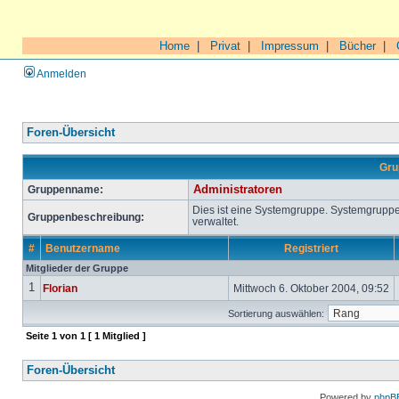
Home
|
Privat
|
Impressum
|
Bücher
|
Anmelden
Foren-Übersicht
Gru
Gruppenname:
Administratoren
Dies ist eine Systemgruppe. Systemgrupp
Gruppenbeschreibung:
verwaltet.
#
Benutzername
Registriert
Mitglieder der Gruppe
1
Florian
Mittwoch 6. Oktober 2004, 09:52
Sortierung auswählen:
Seite
1
von
1
[ 1 Mitglied ]
Foren-Übersicht
Powered by
phpB