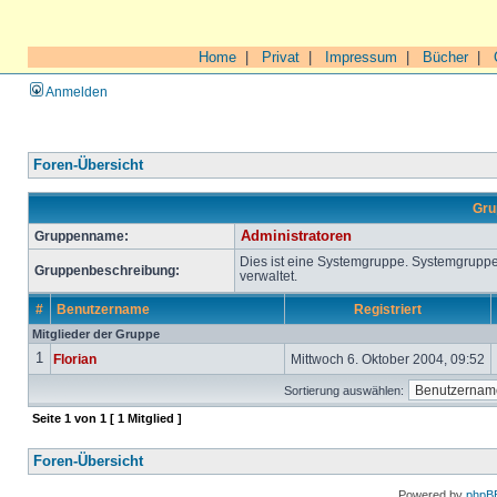
Home
|
Privat
|
Impressum
|
Bücher
|
Anmelden
Foren-Übersicht
Gru
Gruppenname:
Administratoren
Dies ist eine Systemgruppe. Systemgrupp
Gruppenbeschreibung:
verwaltet.
#
Benutzername
Registriert
Mitglieder der Gruppe
1
Florian
Mittwoch 6. Oktober 2004, 09:52
Sortierung auswählen:
Seite
1
von
1
[ 1 Mitglied ]
Foren-Übersicht
Powered by
phpB