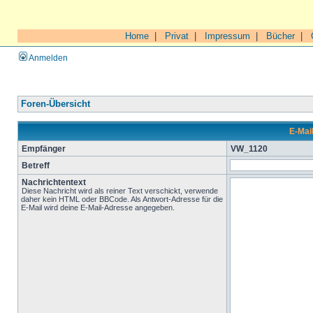
Home
|
Privat
|
Impressum
|
Bücher
|
Anmelden
Foren-Übersicht
E-Mai
Empfänger
VW_1120
Betreff
Nachrichtentext
Diese Nachricht wird als reiner Text verschickt, verwende
daher kein HTML oder BBCode. Als Antwort-Adresse für die
E-Mail wird deine E-Mail-Adresse angegeben.