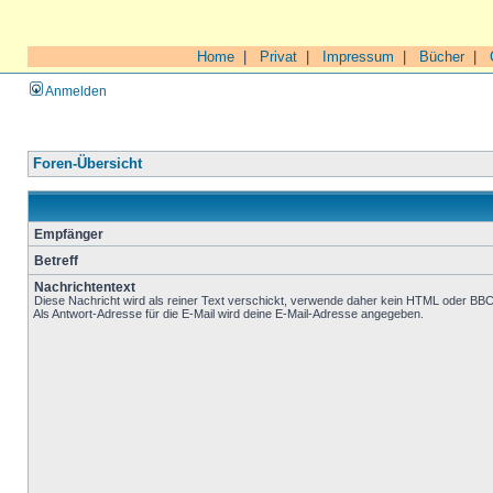
Home
|
Privat
|
Impressum
|
Bücher
|
Anmelden
Foren-Übersicht
Empfänger
Betreff
Nachrichtentext
Diese Nachricht wird als reiner Text verschickt, verwende daher kein HTML oder BB
Als Antwort-Adresse für die E-Mail wird deine E-Mail-Adresse angegeben.