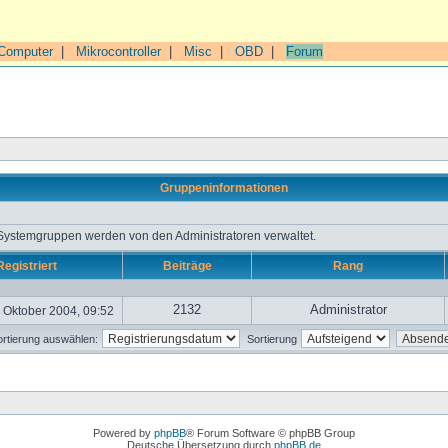
Computer
|
Mikrocontroller
|
Misc
|
OBD
|
Forum
Gruppeninformationen
 Systemgruppen werden von den Administratoren verwaltet.
Registriert
Beiträge
Rang
2132
Administrator
 Oktober 2004, 09:52
rtierung auswählen:
Sortierung
Powered by
phpBB
® Forum Software © phpBB Group
Deutsche Übersetzung durch
phpBB.de