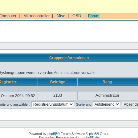
Computer
|
Mikrocontroller
|
Misc
|
OBD
|
Forum
Gruppeninformationen
 Systemgruppen werden von den Administratoren verwaltet.
Registriert
Beiträge
Rang
2133
Administrator
 Oktober 2004, 09:52
rtierung auswählen:
Sortierung
Powered by
phpBB
® Forum Software © phpBB Group
Deutsche Übersetzung durch
phpBB.de