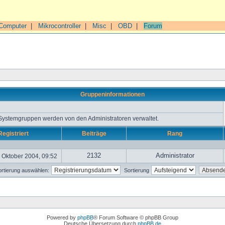
Computer
|
Mikrocontroller
|
Misc
|
OBD
|
Forum
Gruppeninformationen
 Systemgruppen werden von den Administratoren verwaltet.
Registriert
Beiträge
Rang
2132
Administrator
 Oktober 2004, 09:52
rtierung auswählen:
Sortierung
Powered by
phpBB
® Forum Software © phpBB Group
Deutsche Übersetzung durch
phpBB.de