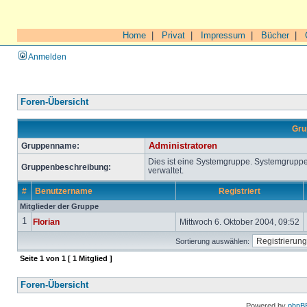
Home
|
Privat
|
Impressum
|
Bücher
|
Anmelden
Foren-Übersicht
Gru
Gruppenname:
Administratoren
Dies ist eine Systemgruppe. Systemgrupp
Gruppenbeschreibung:
verwaltet.
#
Benutzername
Registriert
Mitglieder der Gruppe
1
Florian
Mittwoch 6. Oktober 2004, 09:52
Sortierung auswählen:
Seite
1
von
1
[ 1 Mitglied ]
Foren-Übersicht
Powered by
phpB