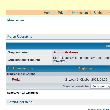
Home
|
Privat
|
Impressum
|
Bücher
|
Anmelden
Foren-Übersicht
Gru
Gruppenname:
Administratoren
Dies ist eine Systemgruppe. Systemgrupp
Gruppenbeschreibung:
verwaltet.
#
Benutzername
Registriert
Mitglieder der Gruppe
1
Florian
Mittwoch 6. Oktober 2004, 09:52
Sortierung auswählen:
Seite
1
von
1
[ 1 Mitglied ]
Foren-Übersicht
Powered by
phpB