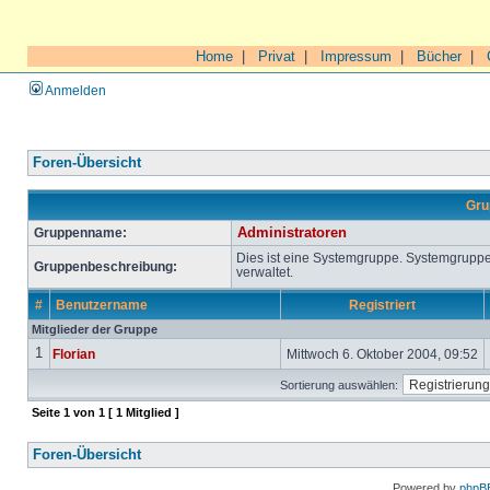
Home
|
Privat
|
Impressum
|
Bücher
|
Anmelden
Foren-Übersicht
Gru
Gruppenname:
Administratoren
Dies ist eine Systemgruppe. Systemgrupp
Gruppenbeschreibung:
verwaltet.
#
Benutzername
Registriert
Mitglieder der Gruppe
1
Florian
Mittwoch 6. Oktober 2004, 09:52
Sortierung auswählen:
Seite
1
von
1
[ 1 Mitglied ]
Foren-Übersicht
Powered by
phpB