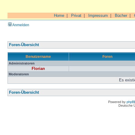
Home
|
Privat
|
Impressum
|
Bücher
|
Anmelden
Foren-Übersicht
Benutzername
Foren
Administratoren
Florian
Moderatoren
Es exist
Foren-Übersicht
Powered by
phpB
Deutsche 