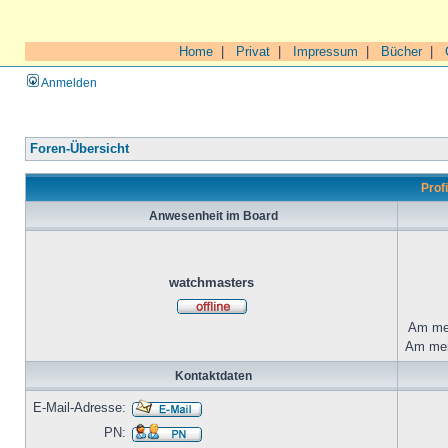
Home
|
Privat
|
Impressum
|
Bücher
|
Anmelden
Foren-Übersicht
Prof
Anwesenheit im Board
watchmasters
Am mei
Am mei
Kontaktdaten
E-Mail-Adresse:
PN: