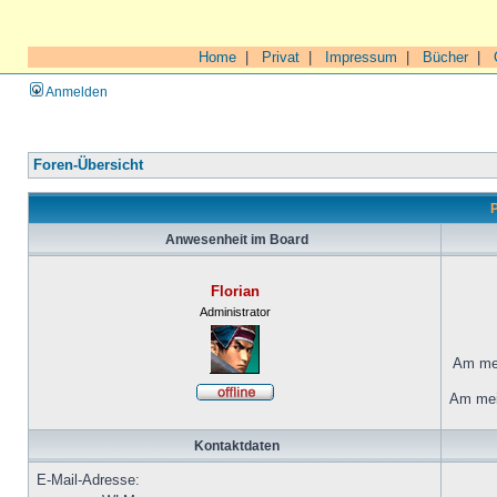
Home
|
Privat
|
Impressum
|
Bücher
|
Anmelden
Foren-Übersicht
P
Anwesenheit im Board
Florian
Administrator
Am mei
Am mei
Kontaktdaten
E-Mail-Adresse: