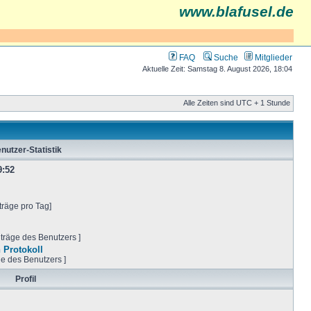
www.blafusel.de
FAQ
Suche
Mitglieder
Aktuelle Zeit: Samstag 8. August 2026, 18:04
Alle Zeiten sind UTC + 1 Stunde
nutzer-Statistik
9:52
träge pro Tag]
iträge des Benutzers ]
 Protokoll
ge des Benutzers ]
Profil