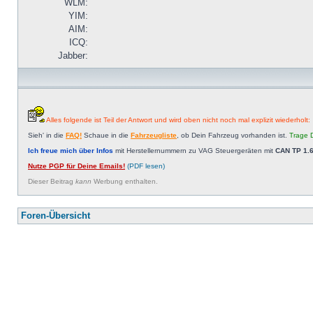
WLM:
YIM:
AIM:
ICQ:
Jabber:
Alles folgende ist Teil der Antwort und wird oben nicht noch mal explizit wiederholt:
Sieh' in die
FAQ!
Schaue in die
Fahrzeugliste
, ob Dein Fahrzeug vorhanden ist.
Trage D
Ich freue mich über Infos
mit Herstellernummern zu VAG Steuergeräten mit
CAN TP 1.6
Nutze PGP für Deine Emails!
(PDF lesen)
Dieser Beitrag
kann
Werbung enthalten.
Foren-Übersicht