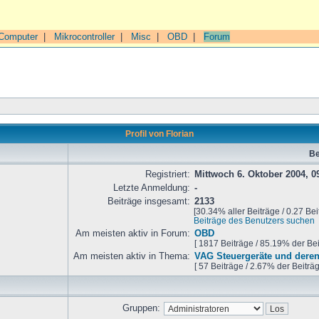
Computer
|
Mikrocontroller
|
Misc
|
OBD
|
Forum
Profil von Florian
Be
Registriert:
Mittwoch 6. Oktober 2004, 0
Letzte Anmeldung:
-
Beiträge insgesamt:
2133
[30.34% aller Beiträge / 0.27 Bei
Beiträge des Benutzers suchen
Am meisten aktiv in Forum:
OBD
[ 1817 Beiträge / 85.19% der Be
Am meisten aktiv in Thema:
VAG Steuergeräte und deren
[ 57 Beiträge / 2.67% der Beiträ
Gruppen: