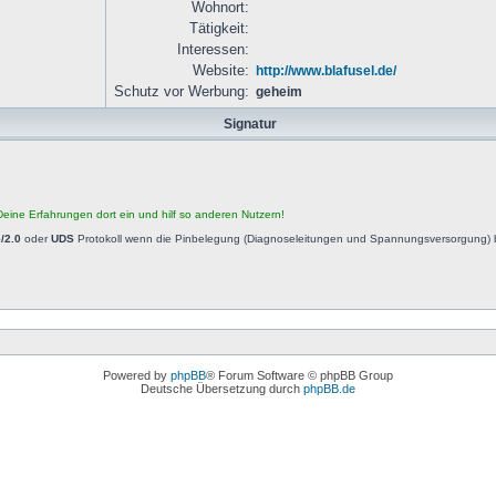
Wohnort:
Tätigkeit:
Interessen:
Website:
http://www.blafusel.de/
Schutz vor Werbung:
geheim
Signatur
eine Erfahrungen dort ein und hilf so anderen Nutzern!
/2.0
oder
UDS
Protokoll wenn die Pinbelegung (Diagnoseleitungen und Spannungsversorgung) b
Powered by
phpBB
® Forum Software © phpBB Group
Deutsche Übersetzung durch
phpBB.de