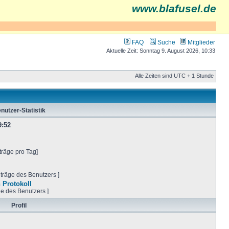
www.blafusel.de
FAQ
Suche
Mitglieder
Aktuelle Zeit: Sonntag 9. August 2026, 10:33
Alle Zeiten sind UTC + 1 Stunde
nutzer-Statistik
9:52
träge pro Tag]
iträge des Benutzers ]
 Protokoll
ge des Benutzers ]
Profil