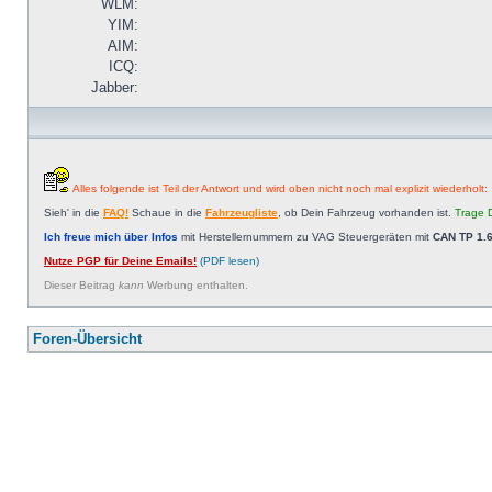
WLM:
YIM:
AIM:
ICQ:
Jabber:
Alles folgende ist Teil der Antwort und wird oben nicht noch mal explizit wiederholt:
Sieh' in die
FAQ!
Schaue in die
Fahrzeugliste
, ob Dein Fahrzeug vorhanden ist.
Trage D
Ich freue mich über Infos
mit Herstellernummern zu VAG Steuergeräten mit
CAN TP 1.6
Nutze PGP für Deine Emails!
(PDF lesen)
Dieser Beitrag
kann
Werbung enthalten.
Foren-Übersicht