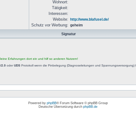
Wohnort:
Tätigkeit:
Interessen:
Website:
http://www.blafusel.de/
Schutz vor Werbung:
geheim
Signatur
eine Erfahrungen dort ein und hilf so anderen Nutzern!
/2.0
oder
UDS
Protokoll wenn die Pinbelegung (Diagnoseleitungen und Spannungsversorgung) b
Powered by
phpBB
® Forum Software © phpBB Group
Deutsche Übersetzung durch
phpBB.de