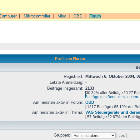
Computer
|
Mikrocontroller
|
Misc
|
OBD
|
Forum
Profil von Florian
Be
Registriert:
Mittwoch 6. Oktober 2004, 0
Letzte Anmeldung:
-
Beiträge insgesamt:
2133
[30.34% aller Beiträge / 0.27 Bei
Beiträge des Benutzers suchen
Am meisten aktiv in Forum:
OBD
[ 1817 Beiträge / 85.19% der Be
Am meisten aktiv in Thema:
VAG Steuergeräte und deren
[ 57 Beiträge / 2.67% der Beiträ
Gruppen: