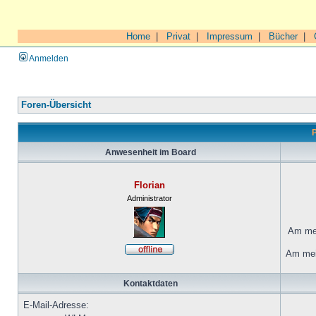
Home
|
Privat
|
Impressum
|
Bücher
|
Anmelden
Foren-Übersicht
P
Anwesenheit im Board
Florian
Administrator
Am mei
Am mei
Kontaktdaten
E-Mail-Adresse: