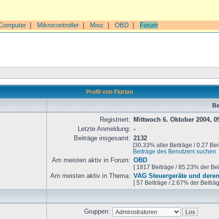
Computer
|
Mikrocontroller
|
Misc
|
OBD
|
Forum
Profil von Florian
Be
Registriert:
Mittwoch 6. Oktober 2004, 0
Letzte Anmeldung:
-
Beiträge insgesamt:
2132
[30.33% aller Beiträge / 0.27 Bei
Beiträge des Benutzers suchen
Am meisten aktiv in Forum:
OBD
[ 1817 Beiträge / 85.23% der Be
Am meisten aktiv in Thema:
VAG Steuergeräte und deren
[ 57 Beiträge / 2.67% der Beiträ
Gruppen: