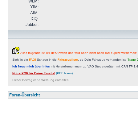
WLM:
YIM:
AIM:
ICQ:
Jabber:
Alles folgende ist Teil der Antwort und wird oben nicht noch mal explizit wiederholt:
Sieh' in die
FAQ!
Schaue in die
Fahrzeugliste
, ob Dein Fahrzeug vorhanden ist.
Trage D
Ich freue mich über Infos
mit Herstellernummern zu VAG Steuergeräten mit
CAN TP 1.6
Nutze PGP für Deine Emails!
(PDF lesen)
Dieser Beitrag
kann
Werbung enthalten.
Foren-Übersicht