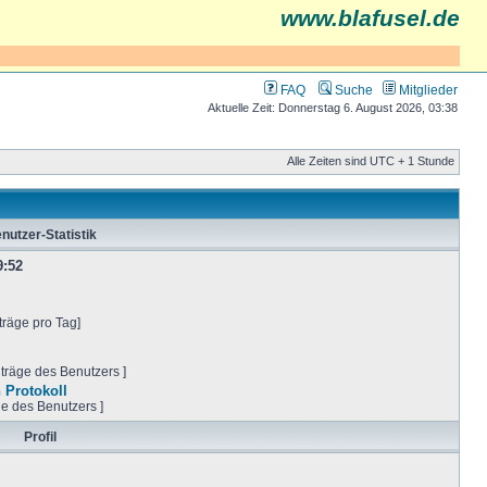
www.blafusel.de
FAQ
Suche
Mitglieder
Aktuelle Zeit: Donnerstag 6. August 2026, 03:38
Alle Zeiten sind UTC + 1 Stunde
nutzer-Statistik
9:52
träge pro Tag]
iträge des Benutzers ]
 Protokoll
ge des Benutzers ]
Profil