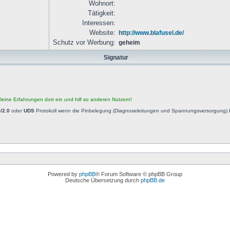
Wohnort:
Tätigkeit:
Interessen:
Website:
http://www.blafusel.de/
Schutz vor Werbung:
geheim
Signatur
eine Erfahrungen dort ein und hilf so anderen Nutzern!
/2.0
oder
UDS
Protokoll wenn die Pinbelegung (Diagnoseleitungen und Spannungsversorgung) b
Powered by
phpBB
® Forum Software © phpBB Group
Deutsche Übersetzung durch
phpBB.de