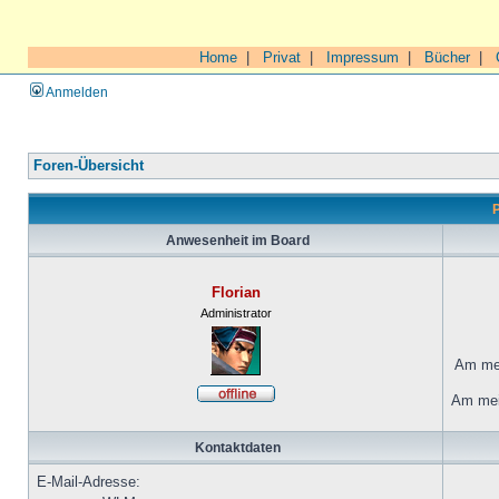
Home
|
Privat
|
Impressum
|
Bücher
|
Anmelden
Foren-Übersicht
P
Anwesenheit im Board
Florian
Administrator
Am mei
Am mei
Kontaktdaten
E-Mail-Adresse: